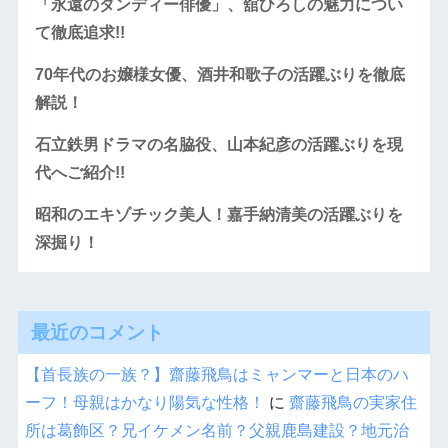
「永遠のダンディー俳優」、舘ひろしの魅力につい
て徹底追求!!
70年代のお嬢様女優、酒井和歌子の活躍ぶりを徹底
解説！
石立鉄男ドラマの名脇役、山本紀彦の活躍ぶりを現
代へご紹介!!
昭和のエキゾチック美人！嘉手納清美の活躍ぶりを
深掘り！
最近のコメント
【首長族の一族？】齋藤飛鳥はミャンマーと日本のハ
ーフ！母親はかなり陽気な性格！
に
齋藤飛鳥の実家住
所は葛飾区？兄イケメン名前？父親鹿島建設？地元治