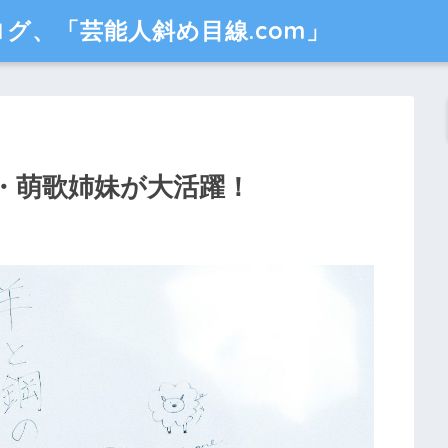
グ、「芸能人斜め目線.com」
音・萌歌姉妹が大活躍！