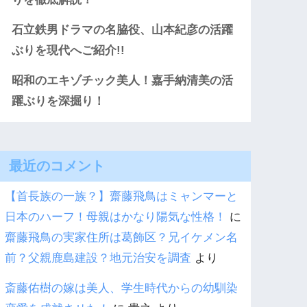
石立鉄男ドラマの名脇役、山本紀彦の活躍
ぶりを現代へご紹介!!
昭和のエキゾチック美人！嘉手納清美の活
躍ぶりを深掘り！
最近のコメント
【首長族の一族？】齋藤飛鳥はミャンマーと
日本のハーフ！母親はかなり陽気な性格！
に
齋藤飛鳥の実家住所は葛飾区？兄イケメン名
前？父親鹿島建設？地元治安を調査
より
斎藤佑樹の嫁は美人、学生時代からの幼馴染