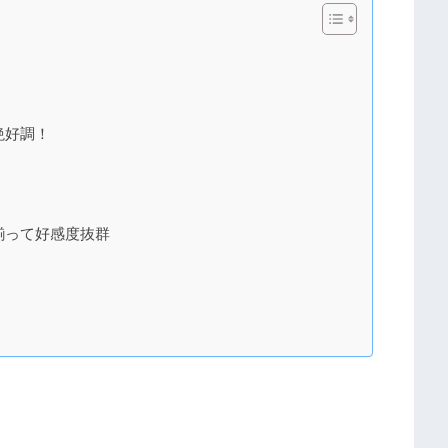
絶好調！
揃って好感度抜群