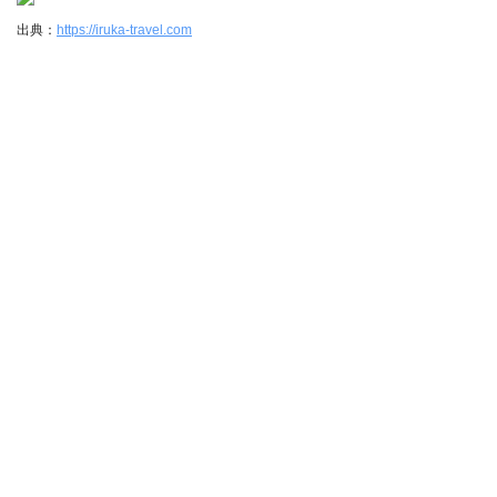
出典：
https://iruka-travel.com