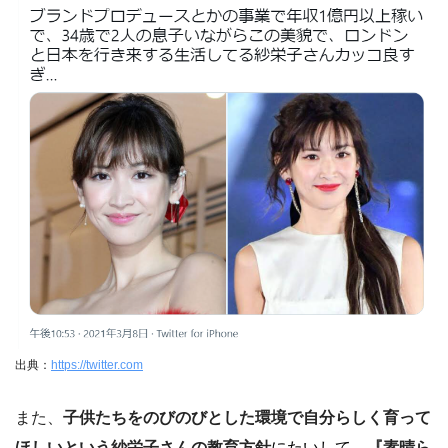
出典：
https://twitter.com
また、
子供たちをのびのびとした環境で自分らしく育って
ほしいという紗栄子さんの教育方針
にた
いして
、
『素晴ら