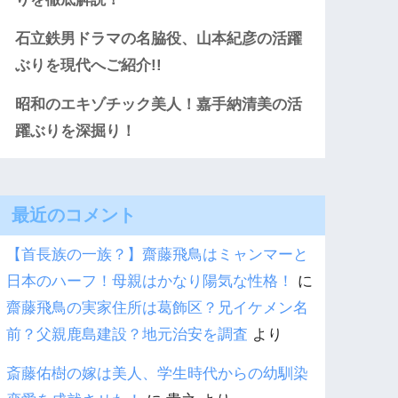
石立鉄男ドラマの名脇役、山本紀彦の活躍
ぶりを現代へご紹介!!
昭和のエキゾチック美人！嘉手納清美の活
躍ぶりを深掘り！
最近のコメント
【首長族の一族？】齋藤飛鳥はミャンマーと
日本のハーフ！母親はかなり陽気な性格！
に
齋藤飛鳥の実家住所は葛飾区？兄イケメン名
前？父親鹿島建設？地元治安を調査
より
斎藤佑樹の嫁は美人、学生時代からの幼馴染