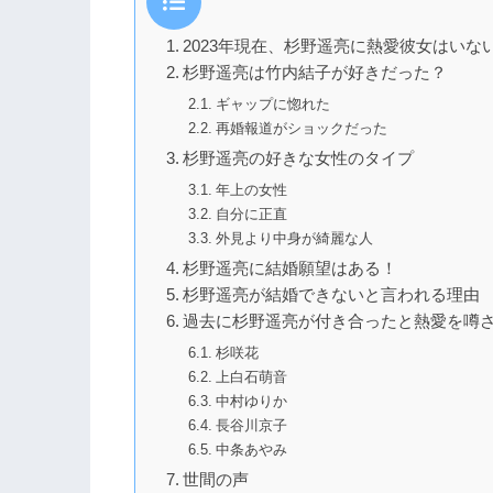
2023年現在、杉野遥亮に熱愛彼女はいな
杉野遥亮は竹内結子が好きだった？
ギャップに惚れた
再婚報道がショックだった
杉野遥亮の好きな女性のタイプ
年上の女性
自分に正直
外見より中身が綺麗な人
杉野遥亮に結婚願望はある！
杉野遥亮が結婚できないと言われる理由
過去に杉野遥亮が付き合ったと熱愛を噂
杉咲花
上白石萌音
中村ゆりか
長谷川京子
中条あやみ
世間の声