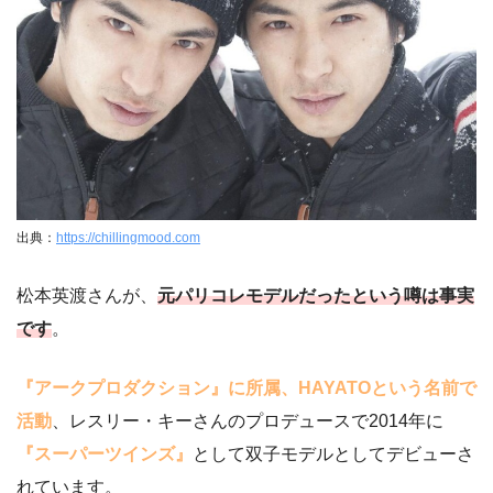
出典：
https://chillingmood.com
松本英渡さんが、
元パリコレモデルだったという噂は事実
です
。
『アークプロダクション』に所属、HAYATOという名前で
活動
、レスリー・キーさんのプロデュースで2014年に
『スーパーツインズ』
として双子モデルとしてデビューさ
れています。