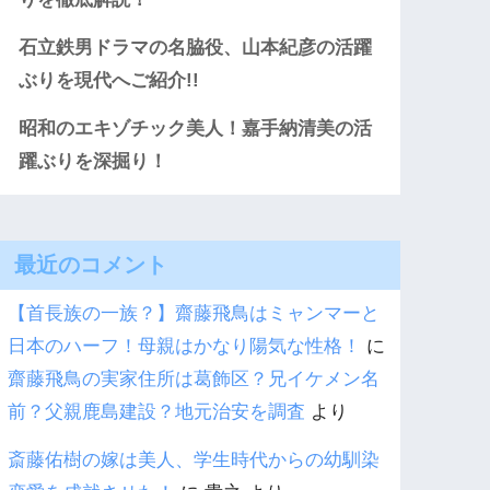
石立鉄男ドラマの名脇役、山本紀彦の活躍
ぶりを現代へご紹介!!
昭和のエキゾチック美人！嘉手納清美の活
躍ぶりを深掘り！
最近のコメント
【首長族の一族？】齋藤飛鳥はミャンマーと
日本のハーフ！母親はかなり陽気な性格！
に
齋藤飛鳥の実家住所は葛飾区？兄イケメン名
前？父親鹿島建設？地元治安を調査
より
斎藤佑樹の嫁は美人、学生時代からの幼馴染