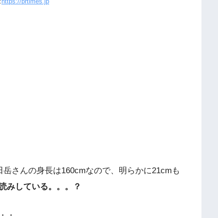
:
https://prtimes.jp
岳さんの身長は160cmなので、明らかに21cmも
読みしている。。。？
・・