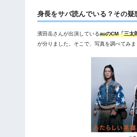
身長をサバ読んでいる？その疑
濱田岳さんが出演している
au
の
CM
「三太
が分りました。そこで、写真を調べてみま