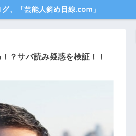
グ、「芸能人斜め目線.com」
㎝！？サバ読み疑惑を検証！！